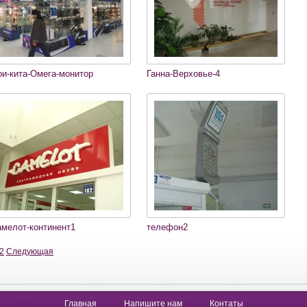
ри-кита-Омега-монитор
Ганна-Верховье-4
амелот-континент1
телефон2
2
Следующая
Главная
Напишите нам
Контаты